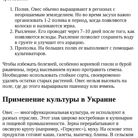
Полив. Овес обычно выращивают в регионах с
неорошаемым земледелием. Но во время засухи важно
организовать 1-2 полива в период, когда появляются
колоски и наливаются зерна.
Рыхление. Его проводят через 7–10 дней после того, как
появляются всходы. Рыхление позволит сохранить воду
в грунте и улучшит его аэрацию.
Прополка. На больших полях ее выполняют с помощью
культиваторов.
Чтобы избежать болезней, особенно корневой гнили и бурой
ржавчины, перед высеванием нужно протравить семена.
Необходимо использовать стойкие сорта, своевременно
удалять остатки старых растений. Овес нельзя высевать на
поле, где до этого выращивали пшеницу или ячмень.
Применение культуры в Украине
Овес — многофункциональная культура, ее используют в
разных отраслях. Этот злак широко востребован в кулинарии
и пищевой промышленности. Зерна перерабатывают в
овсяную крупу (например, «Геркулес»), муку. На основе этих
продуктов готовят каши, галеты, выпечку, блины. В сельском