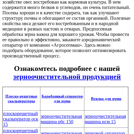
хозяйстве овес востребован как кормовая культура. В нем
содержится много белков и углеводов, он очень питательный.
Посевы хороши и в качестве сидерата, так как улучшают
структуру почвы и обогащают ее состав органикой. Полезные
свойства овса делают его востребованным и в народной
медицине в разных настоях и отварах. Предпосевная
обработка зерна важна для хорошего урожая. Чтобы провести
ее правильно и эффективно, закажите аэродинамический
сепаратор от компании «Агросепмаш». Здесь можно
подобрать оборудование, которое позволит оптимизировать
производственный процесс.
Ознакомтесь подробнее с нашей
зерноочистительной продукцией
Плоско-решетные
Барабанный сепаратор
Веялка для зерна
скальператоры
для зерна
плоскорешетный
зерноочистительная
зерноочистительная
скальператор оск
машина рбс 150
машина исм 15
15
плоскорешетный
зерноочистительная
зерновой сепаратор