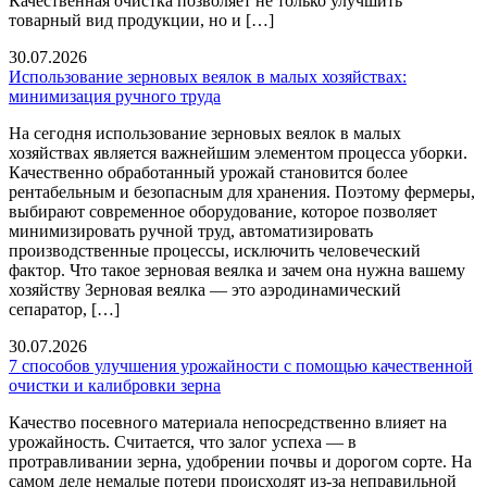
Качественная очистка позволяет не только улучшить
товарный вид продукции, но и […]
30.07.2026
Использование зерновых веялок в малых хозяйствах:
минимизация ручного труда
На сегодня использование зерновых веялок в малых
хозяйствах является важнейшим элементом процесса уборки.
Качественно обработанный урожай становится более
рентабельным и безопасным для хранения. Поэтому фермеры,
выбирают современное оборудование, которое позволяет
минимизировать ручной труд, автоматизировать
производственные процессы, исключить человеческий
фактор. Что такое зерновая веялка и зачем она нужна вашему
хозяйству Зерновая веялка — это аэродинамический
сепаратор, […]
30.07.2026
7 способов улучшения урожайности с помощью качественной
очистки и калибровки зерна
Качество посевного материала непосредственно влияет на
урожайность. Считается, что залог успеха — в
протравливании зерна, удобрении почвы и дорогом сорте. На
самом деле немалые потери происходят из-за неправильной