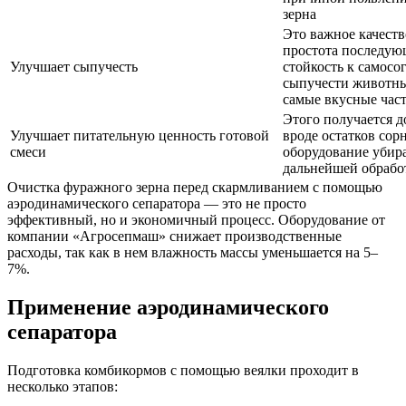
зерна
Это важное качество
простота последую
Улучшает сыпучесть
стойкость к самосо
сыпучести животные
самые вкусные час
Этого получается д
Улучшает питательную ценность готовой
вроде остатков сор
смеси
оборудование убир
дальнейшей обрабо
Очистка фуражного зерна перед скармливанием с помощью
аэродинамического сепаратора — это не просто
эффективный, но и экономичный процесс. Оборудование от
компании «Агросепмаш» снижает производственные
расходы, так как в нем влажность массы уменьшается на 5–
7%.
Применение аэродинамического
сепаратора
Подготовка комбикормов с помощью веялки проходит в
несколько этапов: