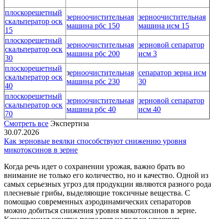
плоскорешетный
зерноочистительная
зерноочистительная
скальператор оск
машина рбс 150
машина исм 15
15
плоскорешетный
зерноочистительная
зерновой сепаратор
скальператор оск
машина рбс 200
исм 3
30
плоскорешетный
з
ерноочистительная
сепаратор зерна исм
скальператор оск
машина рбс 230
30
40
плоскорешетный
зерноочистительная
зерновой сепаратор
скальператор оск
машина рбс 40
исм 40
70
Смотреть все
Экспертиза
30.07.2026
Как зерновые веялки способствуют снижению уровня
микотоксинов в зерне
Когда речь идет о сохранении урожая, важно брать во
внимание не только его количество, но и качество. Одной из
самых серьезных угроз для продукции являются разного рода
плесневые грибы, выделяющие токсичные вещества. С
помощью современных аэродинамических сепараторов
можно добиться снижения уровня микотоксинов в зерне.