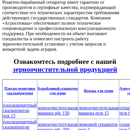
Решетно-барабанный сепаратор имеет гарантию от
производителя и сертификат качества, подтверждающий
соответствие его технических характеристик требованиям
действующих государственных стандартов. Компания
«Агросепмаш» обеспечивает полное техническое
сопровождение и профессиональную консультационную
поддержку. При необходимости на объект выезжают
специалисты и помогают настроить работу
зерноочистительной установки с учетом запросов и
конкретной задачи агрария.
Ознакомтесь подробнее с нашей
зерноочистительной продукцией
Плоско-решетные
Барабанный сепаратор
Аэрод
Веялка для зерна
скальператоры
для зерна
с
плоскорешетный
зерноочистительная
зерноочистительная
сепа
скальператор
машина рбс 150
машина исм 15
исм 
оск 15
плоскорешетный
зерноочистительная
зерновой сепаратор
сепа
скальператор
машина рбс 200
исм 3
исм 