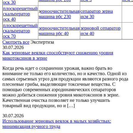
оск 30
плоскорешетный
з
ерноочистительная
сепаратор зерна
скальператор
машина рбс 230
исм 30
оск 40
плоскорешетный
зерноочистительная
зерновой сепаратор
скальператор
машина рбс 40
исм 40
оск 70
Смотреть все
Экспертиза
30.07.2026
Как зерновые веялки способствуют снижению уровня
микотоксинов в зерне
Когда речь идет о сохранении урожая, важно брать во
внимание не только его количество, но и качество. Одной из
самых серьезных угроз для продукции являются разного рода
плесневые грибы, выделяющие токсичные вещества. С
помощью современных аэродинамических сепараторов
можно добиться снижения уровня микотоксинов в зерне.
Качественная очистка позволяет не только улучшить
товарный вид продукции, но и […]
30.07.2026
Использование зерновых веялок в малых хозяйствах:
минимизация ручного труда