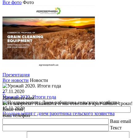
Все фото
Фото
Презентация
Все новости
Новости
27.11.2020
+
Урожай 2020. Итоги года
Напишите нам
Есть вопросы? Напишите и мы ответим в кратчайшие сроки!
15.11.2020
Ваше имя
Поздравления с Днем работника сельского хозяйства
Ваш телефон
Ваш email
Текст