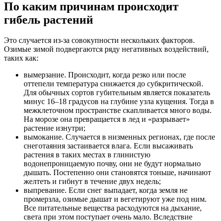
По каким причинам происходит
гибель растений
Это случается из-за совокупности нескольких факторов.
Озимые зимой подвергаются ряду негативных воздействий,
таких как:
вымерзание. Происходит, когда резко или после
оттепели температура снижается до субкритической.
Для обычных сортов губительным является показатель
минус 16–18 градусов на глубине узла кущения. Тогда в
межклеточном пространстве скапливается много воды.
На морозе она превращается в лед и «разрывает»
растение изнутри;
вымокание. Случается в низменных регионах, где после
снеготаяния застаивается влага. Если высаживать
растения в таких местах в глинистую
водонепроницаемую почву, они не будут нормально
дышать. Постепенно они становятся тоньше, начинают
желтеть и гибнут в течение двух недель;
выпревание. Если снег выпадает, когда земля не
промерзла, озимые дышат и вегетируют уже под ним.
Все питательные вещества расходуются на дыхание,
света при этом поступает очень мало. Вследствие