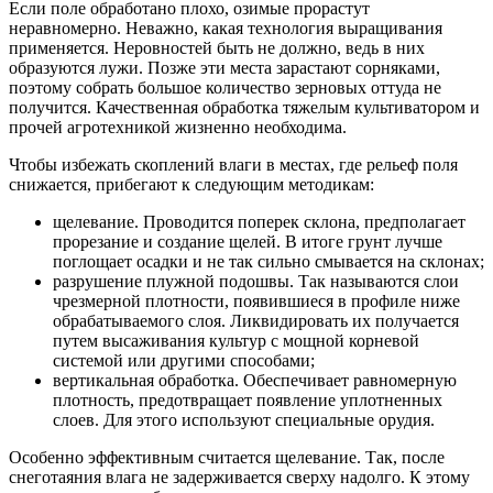
Если поле обработано плохо, озимые прорастут
неравномерно. Неважно, какая технология выращивания
применяется. Неровностей быть не должно, ведь в них
образуются лужи. Позже эти места зарастают сорняками,
поэтому собрать большое количество зерновых оттуда не
получится. Качественная обработка тяжелым культиватором и
прочей агротехникой жизненно необходима.
Чтобы избежать скоплений влаги в местах, где рельеф поля
снижается, прибегают к следующим методикам:
щелевание. Проводится поперек склона, предполагает
прорезание и создание щелей. В итоге грунт лучше
поглощает осадки и не так сильно смывается на склонах;
разрушение плужной подошвы. Так называются слои
чрезмерной плотности, появившиеся в профиле ниже
обрабатываемого слоя. Ликвидировать их получается
путем высаживания культур с мощной корневой
системой или другими способами;
вертикальная обработка. Обеспечивает равномерную
плотность, предотвращает появление уплотненных
слоев. Для этого используют специальные орудия.
Особенно эффективным считается щелевание. Так, после
снеготаяния влага не задерживается сверху надолго. К этому