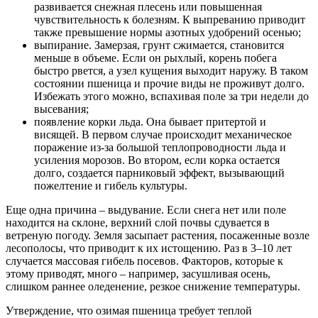
развивается снежная плесень или повышенная
чувствительность к болезням. К выпреванию приводит
также превышение нормы азотных удобрений осенью;
выпирание. Замерзая, грунт сжимается, становится
меньше в объеме. Если он рыхлый, корень побега
быстро рвется, а узел кущения выходит наружу. В таком
состоянии пшеница и прочие виды не проживут долго.
Избежать этого можно, вспахивая поле за три недели до
высевания;
появление корки льда. Она бывает притертой и
висящей. В первом случае происходит механическое
поражение из-за большой теплопроводности льда и
усиления морозов. Во втором, если корка остается
долго, создается парниковый эффект, вызывающий
пожелтение и гибель культуры.
Еще одна причина – выдувание. Если снега нет или поле
находится на склоне, верхний слой почвы сдувается в
ветреную погоду. Земля засыпает растения, посаженные возле
лесополосы, что приводит к их истощению. Раз в 3–10 лет
случается массовая гибель посевов. Факторов, которые к
этому приводят, много – например, засушливая осень,
слишком раннее оледенение, резкое снижение температуры.
Утверждение, что озимая пшеница требует теплой