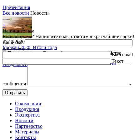
Презентация
Все новости
Новости
+
Напишите нам
Есть вопросы? Напишите и мы ответим в кратчайшие сроки!
27.11.2020
Ваше имя
Урожай 2020. Итоги года
Ваш телефон
Ваш email
15.11.2020
Текст
Поздравления с Днем работника сельского хозяйства
сообщения
О компании
Продукция
Экспертиза
Новости
Партнерство
Материалы
Контакты