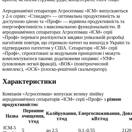
Аеродинамічні сепаратори Агросепмаш «ІСМ» випускаються
у 2-х серіях: «Стандарт» — оптимальна продуктивність за
доступною ціною та «Профі» — відмінна продуктивність та
енергоефективність з максимальною функціональністю. В
аеродинамічних сепараторах Агросепмаш «ІСМ» серії
«Профі» переваги реалізуються завдяки унікальній розробці
нагнітачів повітря, що отримало патент на винахід в Україні та
підтверджено патентом у США. Сепаратори «ІСМ» серії
«Профі», спроєктовані за модульним принципом і можуть
комплектуватися такими додатковими опціями: «УЛФ»
(уловлювач легкої фракції), «ВОК» (повітроочисний
комплекс), «ОСК» (плоско-решітний скальператор).
Характеристики
Компанія «Агросепмаш» випускає велику лінійку
аеродинамічних сепараторів «ІСМ» серії «Профі» з
різною
продуктивністю
:
Первинне
Калібрування,
Енергоспоживання,
Дов
Назва
очищення,
т/год
кВт/год
т/год
ІСМ-5
5
до 2,5
0,1–0,55
2120