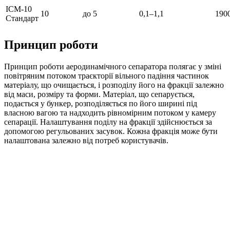
ІСМ-10
10
до 5
0,1–1,1
190
Стандарт
Принцип роботи
Принцип роботи аеродинамічного сепаратора полягає у зміні
повітряним потоком траєкторії вільного падіння частинок
матеріалу, що очищається, і розподілу його на фракції залежно
від маси, розміру та форми. Матеріал, що сепарується,
подається у бункер, розподіляється по його ширині під
власною вагою та надходить рівномірним потоком у камеру
сепарації. Налаштування поділу на фракції здійснюється за
допомогою регульованих засувок. Кожна фракція може бути
налаштована залежно від потреб користувачів.