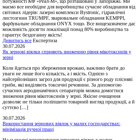
потужності КФ «Реал-М», що розташовані у Запоріжжі. Ми
маємо все необхідне для виробництва сучасне обладнання від
світових лідерів: лазерні комплекси Bystronic, гідравлічні
листозгини TRUMPF, зварювальне обладнання KEMPPI,
фарбувальне обладнання ONYX тощо. Все вищезазначене дає
можливість досягти локалізації понад 80% виробництва та
гарантує бездоганну якість!
Дивитись все
Експертиза
30.07.2026
Як зернові віялки сприяють зниженню рівня мікотоксинів у
зерні
Коли йдеться про збереження врожаю, важливо брати до
уваги не лише його кількість, а і якість. Однією з
найсерйозніших загроз для продукції є різного роду плісняві
гриби, які виділяють токсичні речовини. За допомогою
сучасних аеродинамічних сепараторів можна домогтися
зниження рівня мікотоксинів у зерні. Якісне очищення
дозволяє не тільки поліпшити товарний вигляд продукції, а й
суттєво […]
30.07.2026
Використання зернових віялок у малих господарствах:
мінімізація ручної праці
На сьогодні використання зернових віялок у малих