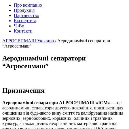
Про компанію
Продукція
Партнерство
Експертиза
ЧаВо
Контакти
АГРОСЕПМАШ Украина
/
Аеродинамічні сепаратори
“Агросепмаш”
Аеродинамічні сепаратори
“Агросепмаш”
Призначення
Аеродинамічні сепаратори АГРОСЕПМАШ «ІСМ»
— це
аеродинамічні сепаратори другого покоління, призначені для
очищення від будь-якого виду сміття та калібрування насіння
зернових, зернобобових, кормових, олійних і трав’яних
культур, а також різних неорганічних матеріалів: гранітна
крихта, металева стружка, руди, концентрати, ПВХ тощо.