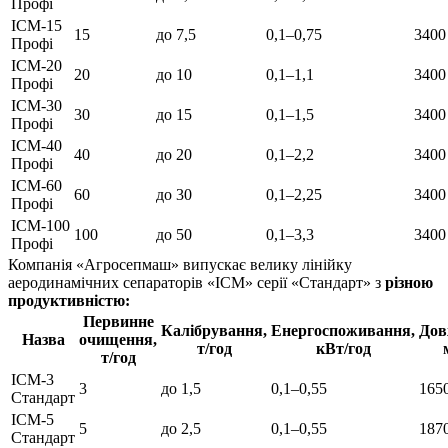
Профі
ІСМ-15
15
до 7,5
0,1–0,75
3400
Профі
ІСМ-20
20
до 10
0,1–1,1
3400
Профі
ІСМ-30
30
до 15
0,1–1,5
3400
Профі
ІСМ-40
40
до 20
0,1–2,2
3400
Профі
ІСМ-60
60
до 30
0,1–2,25
3400
Профі
ІСМ-100
100
до 50
0,1–3,3
3400
Профі
Компанія «Агросепмаш» випускає велику лінійку
аеродинамічних сепараторів «ІСМ» серії «Стандарт» з
різною
продуктивністю
:
Первинне
Калібрування,
Енергоспоживання,
Д
ов
Назва
очищення,
т/год
кВт/год
т/год
ІСМ-3
3
до 1,5
0,1–0,55
165
Стандарт
ІСМ-5
5
до 2,5
0,1–0,55
187
Стандарт