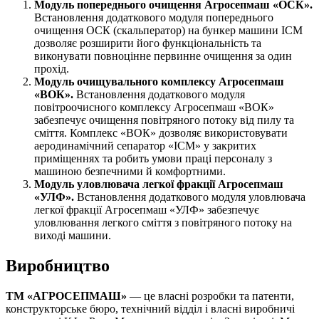
Модуль попереднього очищення Агросепмаш «ОСК».
Встановлення додаткового модуля попереднього
очищення ОСК (скальператор) на бункер машини ІСМ
дозволяє розширити його функціональність та
виконувати повноцінне первинне очищення за один
прохід.
Модуль очищувального комплексу Агросепмаш
«ВОК».
Встановлення додаткового модуля
повітроочисного комплексу Агросепмаш «ВОК»
забезпечує очищення повітряного потоку від пилу та
сміття. Комплекс «ВОК» дозволяє використовувати
аеродинамічний сепаратор «ІСМ» у закритих
приміщеннях та робить умови праці персоналу з
машиною безпечними й комфортними.
Модуль уловлювача легкої фракції Агросепмаш
«УЛФ».
Встановлення додаткового модуля уловлювача
легкої фракції Агросепмаш «УЛФ» забезпечує
уловлювання легкого сміття з повітряного потоку на
виході машини.
Виробництво
ТМ «АГРОСЕПМАШ»
— це власні розробки та патенти,
конструкторське бюро, технічний відділ і власні виробничі