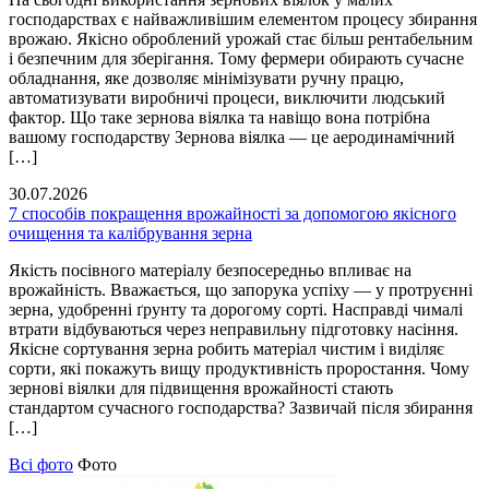
господарствах є найважливішим елементом процесу збирання
врожаю. Якісно оброблений урожай стає більш рентабельним
і безпечним для зберігання. Тому фермери обирають сучасне
обладнання, яке дозволяє мінімізувати ручну працю,
автоматизувати виробничі процеси, виключити людський
фактор. Що таке зернова віялка та навіщо вона потрібна
вашому господарству Зернова віялка — це аеродинамічний
[…]
30.07.2026
7 способів покращення врожайності за допомогою якісного
очищення та калібрування зерна
Якість посівного матеріалу безпосередньо впливає на
врожайність. Вважається, що запорука успіху — у протруєнні
зерна, удобренні ґрунту та дорогому сорті. Насправді чималі
втрати відбуваються через неправильну підготовку насіння.
Якісне сортування зерна робить матеріал чистим і виділяє
сорти, які покажуть вищу продуктивність проростання. Чому
зернові віялки для підвищення врожайності стають
стандартом сучасного господарства? Зазвичай після збирання
[…]
Всі фото
Фото