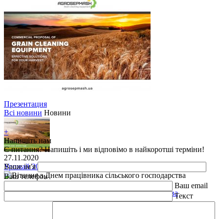
Презентация
Всі новини
Новини
+
Напишіть нам
Є питання? Напишіть і ми відповімо в найкоротші терміни!
27.11.2020
Урожай 2020. Підсумки року
Ваше ім'я
Ваш телефон
15.11.2020
Ваш email
Вітання з Днем працівника сільського господарства
Текст