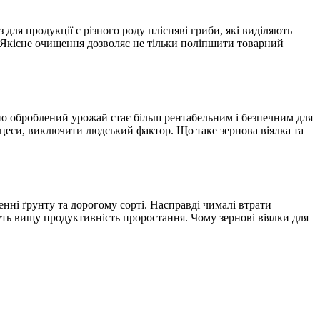
 для продукції є різного роду плісняві гриби, які виділяють
 Якісне очищення дозволяє не тільки поліпшити товарний
о оброблений урожай стає більш рентабельним і безпечним для
цеси, виключити людський фактор. Що таке зернова віялка та
енні ґрунту та дорогому сорті. Насправді чималі втрати
жуть вищу продуктивність проростання. Чому зернові віялки для