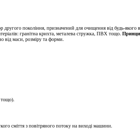
 другого покоління, призначений для очищення від будь-якого ви
атеріалів: гранітна крихта, металева стружка, ПВХ тощо.
Принци
но від маси, розміру та форми.
 тощо).
кого сміття з повітряного потоку на виході машини.