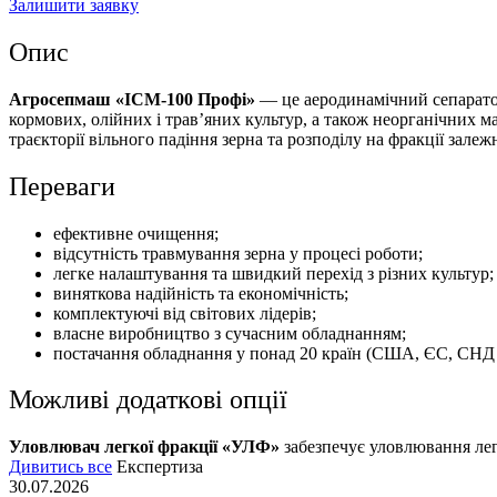
Залишити заявку
Опис
Агросепмаш «ІСМ-100 Профі»
— це аеродинамічний сепаратор
кормових, олійних і трав’яних культур, а також неорганічних м
траєкторії вільного падіння зерна та розподілу на фракції залеж
Переваги
ефективне очищення;
відсутність травмування зерна у процесі роботи;
легке налаштування та швидкий перехід з різних культур;
виняткова надійність та економічність;
комплектуючі від світових лідерів;
власне виробництво з сучасним обладнанням;
постачання обладнання у понад 20 країн (США, ЄС, СНД
Можливі додаткові опції
Уловлювач легкої фракції «УЛФ»
забезпечує уловлювання лег
Дивитись все
Експертиза
30.07.2026