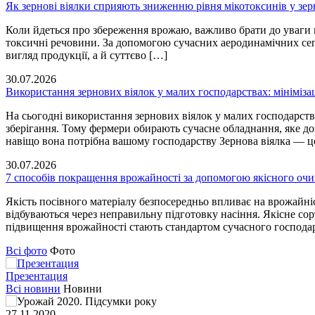
Як зернові віялки сприяють зниженню рівня мікотоксинів у зер
Коли йдеться про збереження врожаю, важливо брати до уваги не 
токсичні речовини. За допомогою сучасних аеродинамічних сеп
вигляд продукції, а й суттєво […]
30.07.2026
Використання зернових віялок у малих господарствах: мінімізац
На сьогодні використання зернових віялок у малих господарст
зберігання. Тому фермери обирають сучасне обладнання, яке д
навіщо вона потрібна вашому господарству Зернова віялка — 
30.07.2026
7 способів покращення врожайності за допомогою якісного очи
Якість посівного матеріалу безпосередньо впливає на врожайніс
відбуваються через неправильну підготовку насіння. Якісне сор
підвищення врожайності стають стандартом сучасного господар
Всі фото
Фото
Презентация
Всі новини
Новини
27.11.2020