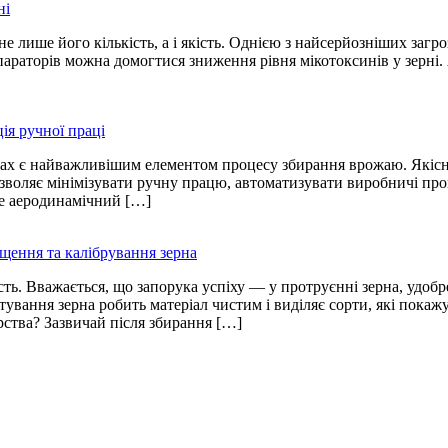
ні
лише його кількість, а і якість. Однією з найсерйозніших загроз
араторів можна домогтися зниження рівня мікотоксинів у зерні.
ія ручної праці
вах є найважливішим елементом процесу збирання врожаю. Якісн
озволяє мінімізувати ручну працю, автоматизувати виробничі про
це аеродинамічний […]
щення та калібрування зерна
ть. Вважається, що запорука успіху — у протруєнні зерна, удобр
тування зерна робить матеріал чистим і виділяє сорти, які пока
ства? Зазвичай після збирання […]