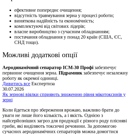
ефективне попереднє очищення;
відсутність травмування зерна у процесі роботи;
виняткова надійність та економічність;
комплектуючі від світових лідерів;
власне виробництво з сучасним обладнанням;
постачання обладнання у понад 20 країн (США, ЄС,
СНД тощо).
Можливі додаткові опції
Аеродинамічний сепаратор ІСМ-30 Профі
забезпечує
первинне очищення зерна.
Підрамник
забезпечує незалежну
роботу як окремої одиниці.
Дивитись все
Експертиза
30.07.2026
Як зернові віялки сприяють зниженню рівня мікотоксинів у
зерні
Коли йдеться про збереження врожаю, важливо брати до
уваги не лише його кількість, а і якість. Однією з
найсерйозніших загроз для продукції є різного роду плісняві
гриби, які виділяють токсичні речовини. За допомогою
сучасних аеродинамічних сепараторів можна домогтися