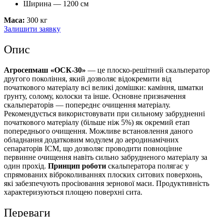
Ширина — 1200 см
Маса:
300 кг
Залишити заявку
Опис
Агросепмаш «ОСК-30»
— це плоско-решітний скальператор
другого покоління, який дозволяє відокремити від
початкового матеріалу всі великі домішки: каміння, шматки
ґрунту, солому, колоски та інше. Основне призначення
скальператорів — попереднє очищення матеріалу.
Рекомендується використовувати при сильному забрудненні
початкового матеріалу (більше ніж 5%) як окремий етап
попереднього очищення. Можливе встановлення даного
обладнання додатковим модулем до аеродинамічних
сепараторів ІСМ, що дозволяє проводити повноцінне
первинне очищення навіть сильно забрудненого матеріалу за
один прохід.
Принцип роботи
скальператора полягає у
спрямованих віброколиваннях плоских ситових поверхонь,
які забезпечують просіювання зернової маси. Продуктивність
характеризуються площею поверхні сита.
Переваги