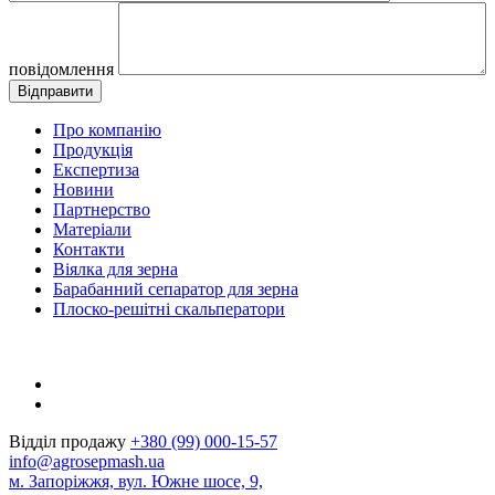
повідомлення
Про компанію
Продукція
Експертиза
Новини
Партнерство
Матеріали
Контакти
Віялка для зерна
Барабанний сепаратор для зерна
Плоско-решітні скальператори
Відділ продажу
+380 (99) 000-15-57
info@agrosepmash.ua
м. Запоріжжя, вул. Южне шосе, 9,