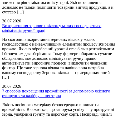
зниження рівня мікотоксинів у зерні. Якісне очищення
дозволяє не тільки поліпшити товарний вигляд продукції, а й
суттєво […]
30.07.2026
Використання зернових віялок у малих господарствах:
мінімізація ручної праці
На сьогодні використання зернових віялок у малих
господарствах є найважливішим елементом процесу збирання
врожаю. Якісно оброблений урожай стає більш рентабельним
і безпечним для зберігання. Тому фермери обирають сучасне
обладнання, яке дозволяє мінімізувати ручну працю,
автоматизувати виробничі процеси, виключити людський
фактор. Що таке зернова віялка та навіщо вона потрібна
вашому господарству Зернова віялка — це аеродинамічний
[…]
30.07.2026
7 способів покращення врожайності за допомогою якісного
очищення та калібрування зерна
Якість посівного матеріалу безпосередньо впливає на
врожайність. Вважається, що запорука успіху — у протруєнні
зерна, удобренні ґрунту та дорогому сорті. Насправді чималі