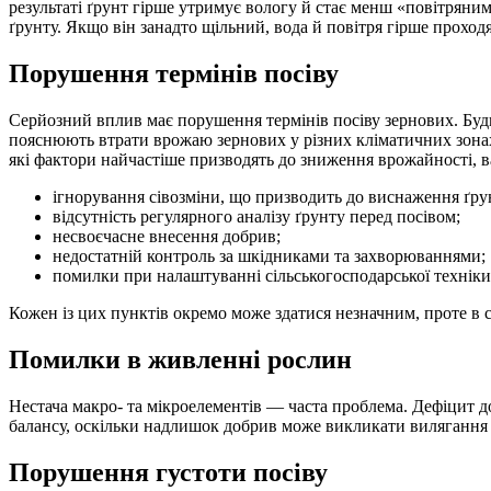
результаті ґрунт гірше утримує вологу й стає менш «повітряни
ґрунту. Якщо він занадто щільний, вода й повітря гірше проход
Порушення термінів посіву
Серйозний вплив має порушення термінів посіву зернових. Будь
пояснюють втрати врожаю зернових у різних кліматичних зона
які фактори найчастіше призводять до зниження врожайності, в
ігнорування сівозміни, що призводить до виснаження ґру
відсутність регулярного аналізу ґрунту перед посівом;
несвоєчасне внесення добрив;
недостатній контроль за шкідниками та захворюваннями;
помилки при налаштуванні сільськогосподарської техніки
Кожен із цих пунктів окремо може здатися незначним, проте в
Помилки в живленні рослин
Нестача макро- та мікроелементів — часта проблема. Дефіцит д
балансу, оскільки надлишок добрив може викликати вилягання р
Порушення густоти посіву