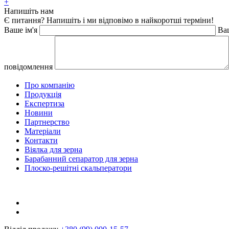
+
Напишіть нам
Є питання? Напишіть і ми відповімо в найкоротші терміни!
Ваше ім'я
Ва
повідомлення
Про компанію
Продукція
Експертиза
Новини
Партнерство
Матеріали
Контакти
Віялка для зерна
Барабанний сепаратор для зерна
Плоско-решітні скальператори