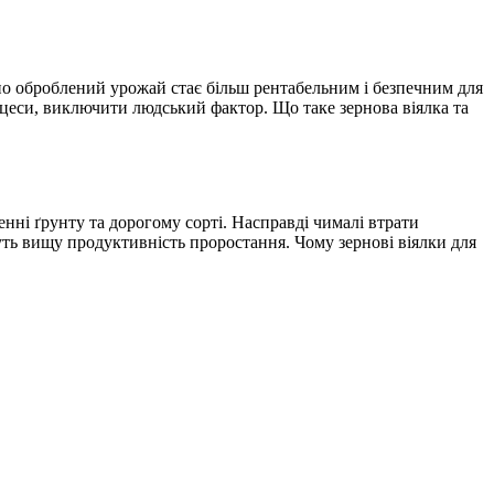
о оброблений урожай стає більш рентабельним і безпечним для
цеси, виключити людський фактор. Що таке зернова віялка та
енні ґрунту та дорогому сорті. Насправді чималі втрати
жуть вищу продуктивність проростання. Чому зернові віялки для