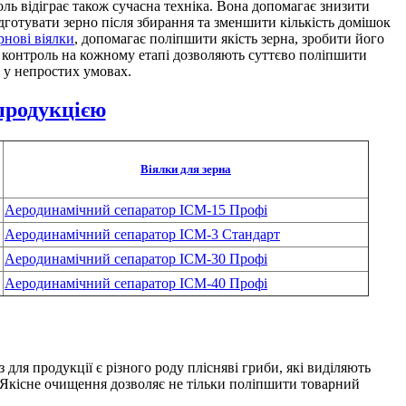
ль відіграє також сучасна техніка. Вона допомагає знизити
ідготувати зерно після збирання та зменшити кількість домішок
рнові віялки
, допомагає поліпшити якість зерна, зробити його
ий контроль на кожному етапі дозволяють суттєво поліпшити
ь у непростих умовах.
продукцією
Віялки для зерна
Аеродинамічний сепаратор ІСМ-15 Профі
Аеродинамічний сепаратор ІСМ-3 Стандарт
Аеродинамічний сепаратор ІСМ-30 Профі
Аеродинамічний сепаратор ІСМ-40 Профі
 для продукції є різного роду плісняві гриби, які виділяють
 Якісне очищення дозволяє не тільки поліпшити товарний