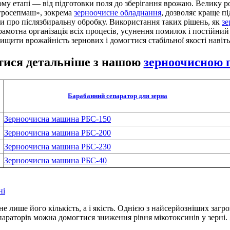
ому етапі — від підготовки поля до зберігання врожаю. Велику ро
Агросепмаш», зокрема
зерноочисне обладнання
, дозволяє краще п
ти про післязбиральну обробку. Використання таких рішень, як
зе
грамотна організація всіх процесів, усунення помилок і постійн
двищити врожайність зернових і домогтися стабільної якості навіт
ися детальніше з нашою
зерноочисною 
Барабанний сепаратор для зерна
Зерноочисна машина РБС-150
Зерноочисна машина РБС-200
Зерноочисна машина РБС-230
Зерноочисна машина РБС-40
ні
лише його кількість, а і якість. Однією з найсерйозніших загроз
араторів можна домогтися зниження рівня мікотоксинів у зерні.