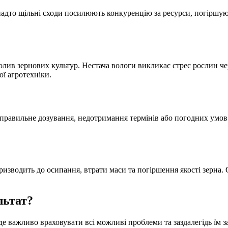
адто щільні сходи посилюють конкуренцію за ресурси, погіршу
олив зернових культур. Нестача вологи викликає стрес рослин ч
ої агротехніки.
неправильне дозування, недотримання термінів або погодних умо
изводить до осипання, втрати маси та погіршення якості зерна.
льтат?
де важливо враховувати всі можливі проблеми та заздалегідь їм з