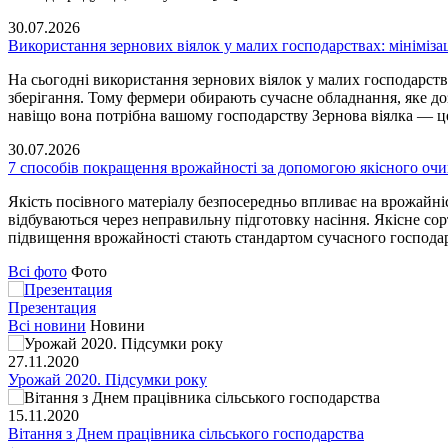
30.07.2026
Використання зернових віялок у малих господарствах: мінімізац
На сьогодні використання зернових віялок у малих господарст
зберігання. Тому фермери обирають сучасне обладнання, яке д
навіщо вона потрібна вашому господарству Зернова віялка — 
30.07.2026
7 способів покращення врожайності за допомогою якісного очи
Якість посівного матеріалу безпосередньо впливає на врожайніс
відбуваються через неправильну підготовку насіння. Якісне сор
підвищення врожайності стають стандартом сучасного господар
Всі фото
Фото
Презентация
Всі новини
Новини
27.11.2020
Урожай 2020. Підсумки року
15.11.2020
Вітання з Днем працівника сільського господарства