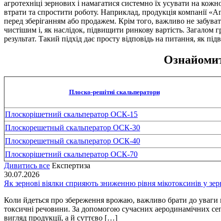
агротехніці зернових і намагатися системно їх усувати на кожн
втрати та спростити роботу. Наприклад, продукція компанії «
перед зберіганням або продажем. Крім того, важливо не забува
чистішим і, як наслідок, підвищити ринкову вартість. Загалом 
результат. Такий підхід дає просту відповідь на питання, як пі
Ознайомит
Плоско-решітні скальператори
Плоскорішетний скальператор ОСК-15
Плоскорешетный скальператор ОСК-30
Плоскорешетный скальператор ОСК-40
Плоскорішетний скальператор ОСК-70
Дивитись все
Експертиза
30.07.2026
Як зернові віялки сприяють зниженню рівня мікотоксинів у зер
Коли йдеться про збереження врожаю, важливо брати до уваги не 
токсичні речовини. За допомогою сучасних аеродинамічних сеп
вигляд продукції, а й суттєво […]