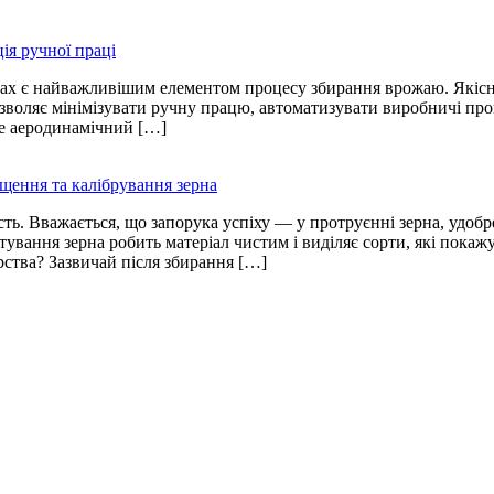
ія ручної праці
вах є найважливішим елементом процесу збирання врожаю. Якісн
озволяє мінімізувати ручну працю, автоматизувати виробничі про
це аеродинамічний […]
щення та калібрування зерна
ть. Вважається, що запорука успіху — у протруєнні зерна, удобр
тування зерна робить матеріал чистим і виділяє сорти, які пока
ства? Зазвичай після збирання […]