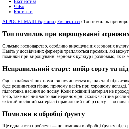
Експертиза
ЧаВо
Контакти
АГРОСЕПМАШ Украина
/
Експертиза
/
Топ помилок при вирощ
Топ помилок при вирощуванні зернових
Сільське господарство, особливо вирощування зернових культур
Навіть у досвідчених фермерів трапляються промахи, які можут
помилки при вирощуванні зернових культур і розповімо, як їх
Неправильний старт: вибір сорту та під
Одна з найчастіших помилок починається ще на етапі підготовки
буде розвиватися гірше, причому навіть при хорошому догляді.
підготовка насіння до посіву. Коли посівний матеріал не прохо
того, таке насіння часто дає нерівномірні сходи: частина рослин
якісний посівний матеріал і правильний вибір сорту — основа 
Помилки в обробці ґрунту
Ще одна часта проблема — це помилки в обробці ґрунту під зер