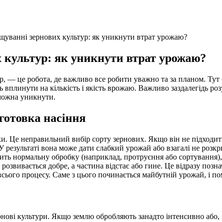
уванні зернових культур: як уникнути втрат урожаю?
 культур: як уникнути втрат урожаю?
, — це робота, де важливо все робити уважно та за планом. Тут 
ь вплинути на кількість і якість врожаю. Важливо заздалегідь р
 можна уникнути.
готовка насіння
. Це неправильний вибір сорту зернових. Якщо він не підходить 
 У результаті вона може дати слабкий урожай або взагалі не роз
дить нормальну обробку (наприклад, протруєння або сортування),
 розвивається добре, а частина відстає або гине. Це відразу позн
всього процесу. Саме з цього починається майбутній урожай, і п
нові культури. Якщо землю обробляють занадто інтенсивно або, н