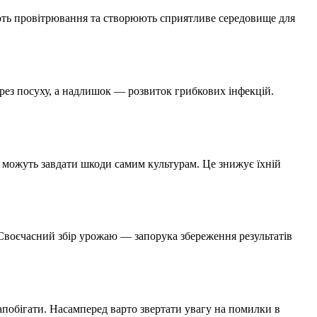
ють провітрювання та створюють сприятливе середовище для
ерез посуху, а надлишок — розвиток грибкових інфекцій.
в можуть завдати шкоди самим культурам. Це знижує їхній
 Своєчасний збір урожаю — запорука збереження результатів
апобігати. Насамперед варто звертати увагу на помилки в