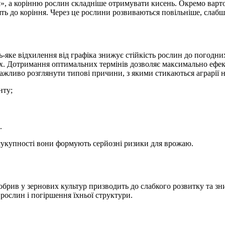
м», а корінню рослин складніше отримувати кисень. Окремо варто
ять до коріння. Через це рослини розвиваються повільніше, слаб
-яке відхилення від графіка знижує стійкість рослин до погодних
х. Дотримання оптимальних термінів дозволяє максимально ефек
ажливо розглянути типові причини, з якими стикаються аграрії н
нту;
.
 сукупності вони формують серйозні ризики для врожаю.
обрив у зернових культур призводить до слабкого розвитку та з
ослин і погіршення їхньої структури.