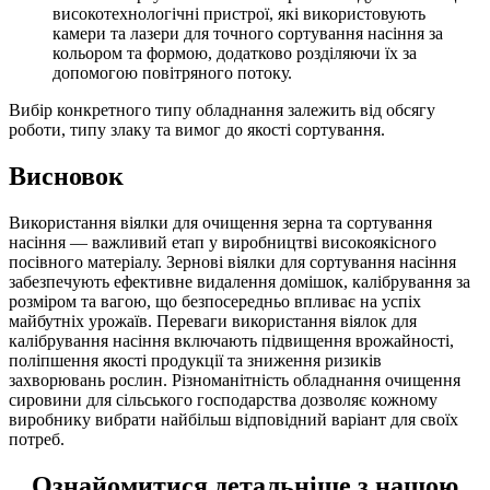
високотехнологічні пристрої, які використовують
камери та лазери для точного сортування насіння за
кольором та формою, додатково розділяючи їх за
допомогою повітряного потоку.
Вибір конкретного типу обладнання залежить від обсягу
роботи, типу злаку та вимог до якості сортування.
Висновок
Використання віялки для очищення зерна та сортування
насіння — важливий етап у виробництві високоякісного
посівного матеріалу. Зернові віялки для сортування насіння
забезпечують ефективне видалення домішок, калібрування за
розміром та вагою, що безпосередньо впливає на успіх
майбутніх урожаїв. Переваги використання віялок для
калібрування насіння включають підвищення врожайності,
поліпшення якості продукції та зниження ризиків
захворювань рослин. Різноманітність обладнання очищення
сировини для сільського господарства дозволяє кожному
виробнику вибрати найбільш відповідний варіант для своїх
потреб.
Ознайомитися детальніше з нашою