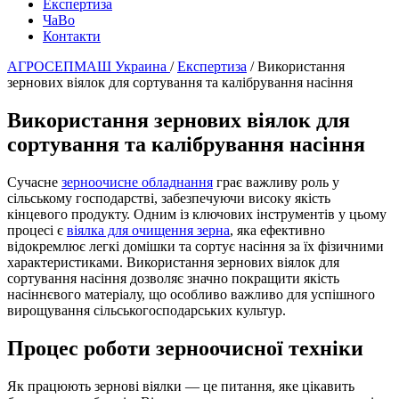
Експертиза
ЧаВо
Контакти
АГРОСЕПМАШ Украина
/
Експертиза
/
Використання
зернових віялок для сортування та калібрування насіння
Використання зернових віялок для
сортування та калібрування насіння
Сучасне
зерноочисне обладнання
грає важливу роль у
сільському господарстві, забезпечуючи високу якість
кінцевого продукту. Одним із ключових інструментів у цьому
процесі є
віялка для очищення зерна
, яка ефективно
відокремлює легкі домішки та сортує насіння за їх фізичними
характеристиками. Використання зернових віялок для
сортування насіння дозволяє значно покращити якість
насіннєвого матеріалу, що особливо важливо для успішного
вирощування сільськогосподарських культур.
Процес роботи зерноочисної техніки
Як працюють зернові віялки — це питання, яке цікавить