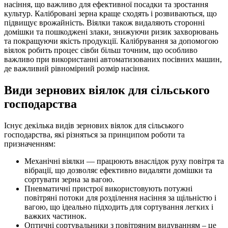
насіння, що важливо для ефективної посадки та зростання
культур. Калібровані зерна краще сходять і розвиваються, що
підвищує врожайність. Віялки також видаляють сторонні
домішки та пошкоджені злаки, знижуючи ризик захворювань
та покращуючи якість продукції. Калібрування за допомогою
віялок робить процес сівби більш точним, що особливо
важливо при використанні автоматизованих посівних машин,
де важливий рівномірний розмір насіння.
Види зернових віялок для сільського
господарства
Існує декілька видів зернових віялок для сільського
господарства, які різняться за принципом роботи та
призначенням:
Механічні віялки — працюють внаслідок руху повітря та
вібрації, що дозволяє ефективно видаляти домішки та
сортувати зерна за вагою.
Пневматичні пристрої використовують потужні
повітряні потоки для розділення насіння за щільністю і
вагою, що ідеально підходить для сортування легких і
важких частинок.
Оптичні сортувальники з повітряним видуванням – це