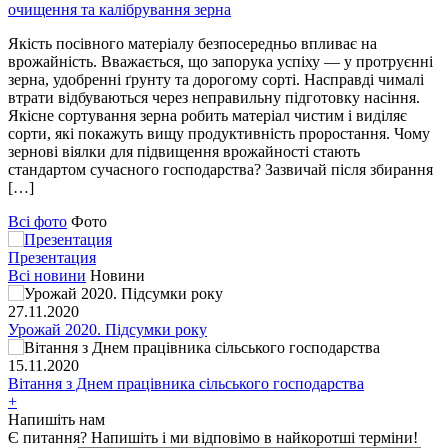
очищення та калібрування зерна
Якість посівного матеріалу безпосередньо впливає на
врожайність. Вважається, що запорука успіху — у протруєнні
зерна, удобренні ґрунту та дорогому сорті. Насправді чималі
втрати відбуваються через неправильну підготовку насіння.
Якісне сортування зерна робить матеріал чистим і виділяє
сорти, які покажуть вищу продуктивність проростання. Чому
зернові віялки для підвищення врожайності стають
стандартом сучасного господарства? Зазвичай після збирання
[…]
Всі фото
Фото
Презентация
Всі новини
Новини
27.11.2020
Урожай 2020. Підсумки року
15.11.2020
Вітання з Днем працівника сільського господарства
+
Напишіть нам
Є питання? Напишіть і ми відповімо в найкоротші терміни!