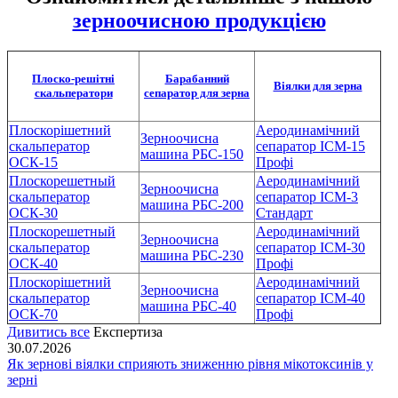
зерноочисною продукцією
Плоско-решітні
Барабанний
Віялки для зерна
скальператори
сепаратор для зерна
Плоскорішетний
Аеродинамічний
Зерноочисна
скальператор
сепаратор ІСМ-15
машина РБС-150
ОСК-15
Профі
Плоскорешетный
Аеродинамічний
Зерноочисна
скальператор
сепаратор ІСМ-3
машина РБС-200
ОСК-30
Стандарт
Плоскорешетный
Аеродинамічний
Зерноочисна
скальператор
сепаратор ІСМ-30
машина РБС-230
ОСК-40
Профі
Плоскорішетний
Аеродинамічний
Зерноочисна
скальператор
сепаратор ІСМ-40
машина РБС-40
ОСК-70
Профі
Дивитись все
Експертиза
30.07.2026
Як зернові віялки сприяють зниженню рівня мікотоксинів у
зерні