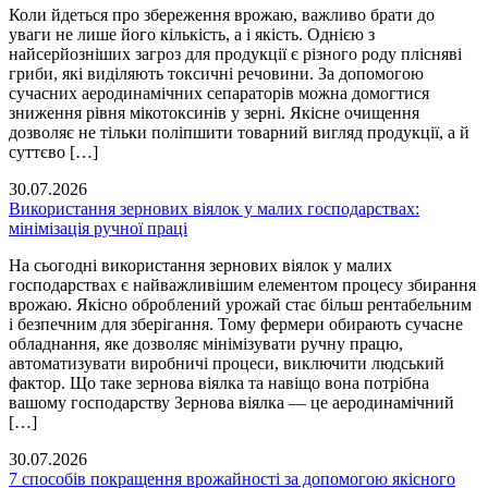
Коли йдеться про збереження врожаю, важливо брати до
уваги не лише його кількість, а і якість. Однією з
найсерйозніших загроз для продукції є різного роду плісняві
гриби, які виділяють токсичні речовини. За допомогою
сучасних аеродинамічних сепараторів можна домогтися
зниження рівня мікотоксинів у зерні. Якісне очищення
дозволяє не тільки поліпшити товарний вигляд продукції, а й
суттєво […]
30.07.2026
Використання зернових віялок у малих господарствах:
мінімізація ручної праці
На сьогодні використання зернових віялок у малих
господарствах є найважливішим елементом процесу збирання
врожаю. Якісно оброблений урожай стає більш рентабельним
і безпечним для зберігання. Тому фермери обирають сучасне
обладнання, яке дозволяє мінімізувати ручну працю,
автоматизувати виробничі процеси, виключити людський
фактор. Що таке зернова віялка та навіщо вона потрібна
вашому господарству Зернова віялка — це аеродинамічний
[…]
30.07.2026
7 способів покращення врожайності за допомогою якісного