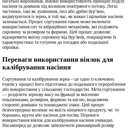
багатьох виробників. Віялки використовують принцип поділу
насіння та домішок під впливом повітряного потоку. Легкі
частинки, такі як лушпиння, пил або дрібні бур’яни,
видмухуються із зерна, в той час, як важке і щільніше насіння
залишається. Процес сортування також може включати
використання сит та вібраційних механізмів, які поділяють
сировину за розміром та формою. Цей процес дозволяє
відокремити якісну сировину від бур’янів, покращуючи їх
характеристики та готуючи до посадки або подальшої
обробки.
Переваги використання віялок для
калібрування насіння
Сортування та калібрування зерна – це один із ключових
етапів у процесі його підготовки до подальшого перероблення
або використання у сільському господарстві. Мета сортування
— розділити зернову масу на фракції за якісними
показниками, розміром, формою та вагою, видаляючи
сторонні домішки та пошкоджені злаки. Цей процес
безпосередньо впливає на якість кінцевого продукту, чи то
борошно, крупи або насіння для посіву. Переваги
використання віялок для калібрування насіння очевидні.
Насамперед це дозволяє забезпечити рівномірний розмір