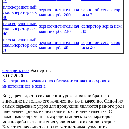
15
плоскорешетный
зерноочистительная
зерновой сепаратор
скальператор оск
машина рбс 200
исм 3
30
плоскорешетный
зерноочистительная
сепаратор зерна исм
скальператор оск
машина рбс 230
30
40
плоскорешетный
зерноочистительная
зерновой сепаратор
скальператор оск
машина рбс 40
исм 40
70
Смотреть все
Экспертиза
30.07.2026
Как зерновые веялки способствуют снижению уровня
микотоксинов в зерне
Когда речь идет о сохранении урожая, важно брать во
внимание не только его количество, но и качество. Одной из
самых серьезных угроз для продукции являются разного рода
плесневые грибы, выделяющие токсичные вещества. С
помощью современных аэродинамических сепараторов
можно добиться снижения уровня микотоксинов в зерне.
Качественная очистка позволяет не только улучшить