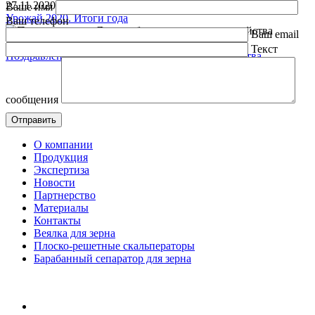
27.11.2020
Ваше имя
Урожай 2020. Итоги года
Ваш телефон
Ваш email
15.11.2020
Текст
Поздравления с Днем работника сельского хозяйства
сообщения
О компании
Продукция
Экспертиза
Новости
Партнерство
Материалы
Контакты
Веялка для зерна
Плоско-решетные скальператоры
Барабанный сепаратор для зерна