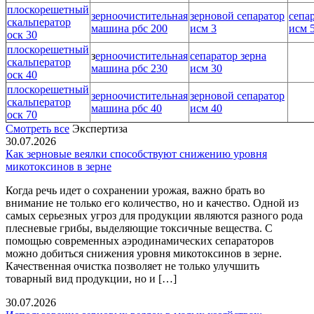
плоскорешетный
зерноочистительная
зерновой сепаратор
сепа
скальператор
машина рбс 200
исм 3
исм 
оск 30
плоскорешетный
з
ерноочистительная
сепаратор зерна
скальператор
машина рбс 230
исм 30
оск 40
плоскорешетный
зерноочистительная
зерновой сепаратор
скальператор
машина рбс 40
исм 40
оск 70
Смотреть все
Экспертиза
30.07.2026
Как зерновые веялки способствуют снижению уровня
микотоксинов в зерне
Когда речь идет о сохранении урожая, важно брать во
внимание не только его количество, но и качество. Одной из
самых серьезных угроз для продукции являются разного рода
плесневые грибы, выделяющие токсичные вещества. С
помощью современных аэродинамических сепараторов
можно добиться снижения уровня микотоксинов в зерне.
Качественная очистка позволяет не только улучшить
товарный вид продукции, но и […]
30.07.2026