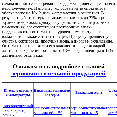
начала полного его созревания. Задержка процесса чревата его
недополучением. Например, колосовые из-за опоздания в
уборке всего на 10-12 дней могут частично осыпаться. В
результате убыток фермера может составлять до 25% зерна.
Хранение зерновых культур осуществляется в специальных
помещениях, где отсутствуют посторонние запахи,
поддерживается оптимальный уровень температуры и
влажности, а также есть вентиляция. Процессу предшествует
очистка, сортировка, просушка зерна, а иногда и охлаждение.
Оптимальные показатели его влажности перед закладкой на
длительное хранение составляют 13% — для пшеницы и 12%
для ячменя, овса и ржи.
Ознакомтесь подробнее с нашей
зерноочистительной продукцией
Плоско-решетные
Барабанный сепаратор
Аэрод
Веялка для зерна
скальператоры
для зерна
с
плоскорешетный
зерноочистительная
зерноочистительная
сепа
скальператор
машина рбс 150
машина исм 15
исм 
оск 15