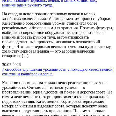
Использование зерновых веялок в малых хозяйствах:
минимизация ручного труда
На сегодня использование зерновых веялок в малых
хозяйствах является важнейшим элементом процесса уборки.
Качественно обработанный урожай становится более
рентабельным и безопасным для хранения. Поэтому фермеры,
выбирают современное оборудование, которое позволяет
минимизировать ручной труд, автоматизировать
производственные процессы, исключить человеческий
фактор. Что такое зерновая веялка и зачем она нужна вашему
хозяйству Зерновая веялка — это аэродинамический
сепаратор, […]
30.07.2026
7 способов улучшения урожайности с помощью качественной
очистки и калибровки зерна
Качество посевного материала непосредственно влияет на
урожайность. Считается, что залог успеха — в
протравливании зерна, удобрении почвы и дорогом сорте. На
самом деле немалые потери происходят из-за неправильной
подготовки семян. Качественная сортировка зерна делает
материал чистым и выделяет сорта, которые покажут более
высокую продуктивность прорастания. Почему зерновые
веялки для повышения урожайности становятся стандартом