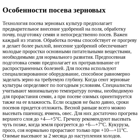
Особенности посева зерновых
Технология посева зерновых культур предполагает
предварительное внесение удобрений на поля, обработку
почву, подготовку семян и непосредственно посев. Важен
каждый из этапов. Обработка почвы способствует ее прогреву
и делает более рыхлой, внесение удобрений обеспечивает
молодые проростки основными питательными веществами,
необходимыми для нормального развития. Предпосевная
подготовка семян предполагает их протравливание от
распространенных болезней. Для посева используют
специализированное оборудование, способное равномерно
заделать зерно на требуемую глубину. Когда сеют зерновые
культуры определяют по погодным условиям. Специалисты
учитывают минимальную температуру почвы, необходимую
для прорастания семян, а при посеве озимых ориентируется
также на ее влажность. Если осадков не было давно, сроки
посевов придется отложить. Весной раньше всего можно
высевать пшеницу, ячмень, овес. Для них достаточно прогрева
верхнего слоя до +4—+5°С. Гречиху рекомендуют высевать
чуть позже, когда земля прогреется до +6—+7°С. Кукуруза,
просо, соя нормально прорастают только при +10—+11°С.
Озимые высевают за 2 месяца до наступления холодов.