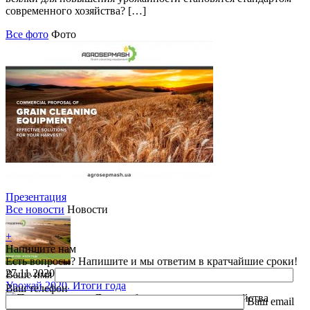
современного хозяйства? […]
Все фото
Фото
Презентация
Все новости
Новости
+
Напишите нам
Есть вопросы? Напишите и мы ответим в кратчайшие сроки!
27.11.2020
Ваше имя
Урожай 2020. Итоги года
Ваш телефон
Ваш email