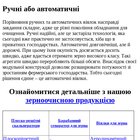
Ручні або автоматичні
Порівняння ручних та автоматичних віялок насправді
завдання складне, адже це різні покоління обладнання для
очищення. Ручні надійні, але це застаріла технологія, яка
сьогодні вже практично не застосовується, хіба що в
приватних господарствах. Автоматичні довговічніші, але й
дорожчі. При цьому їхня окупність досягається досить
швидко, адже вдається отримати зерно високого класу. Такі
агрегати швидко переробляють більші обсяги. Внаслідок своєї
модульної конструкції дозволяє розширювати потужності зі
зростанням фермерського господарства. Тобто сьогодні
рішення єдине – це автоматичні віялки.
Ознайомитися детальніше з нашою
зерноочисною продукцією
Плоско-решітні
Барабанний
Віялки для зерна
скальператори
сепаратор для зерна
Плоскорішетний
Аеродинамічний