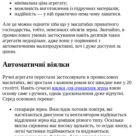
мінімальна ціна агрегату;
можливість виготовлення із підручних матеріалів;
надійність — у ній практично нема чому ламатися.
Але це можна оцінити хіба що у масштабах приватного
господарства, тобто, невеликих обсягів зерна. Звичайно, в
промислових умовах застосування навіть десятків таких
агрегатів недоцільне, адже вони у порівнянні з
автоматичними малопродуктивні, хоч і дуже доступні за
ціною.
Автоматичні віялки
Ручні агрегати перестали застосовувати в промислових
масштабах, які зростали з кожним роком все швидше вже у 20
столітті. Навіть сучасні
віялки для очищення зерна
взяли
основу саме з ручних, однак удосконалення дуже відчутні.
Серед основних переваг:
сепарація зерна. Внаслідок потоків повітря, які
нагнітаються двигуном та вентилятором відбувається
відділення зерна від домішок різного типу. Оскільки
якісна сировина має високу щільність, то осідає внизу, а
легкі частинки підіймаються та видуваються;