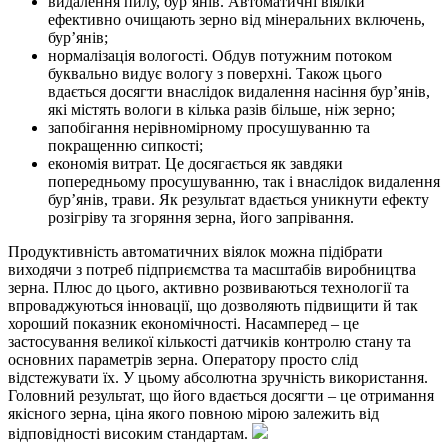
видалення пилу, бур’янів. Автоматичні віялки
ефективно очищають зерно від мінеральних включень,
бур’янів;
нормалізація вологості. Обдув потужним потоком
буквально видує вологу з поверхні. Також цього
вдається досягти внаслідок видалення насіння бур’янів,
які містять вологи в кілька разів більше, ніж зерно;
запобігання нерівномірному просушуванню та
покращенню сипкості;
економія витрат. Це досягається як завдяки
попередньому просушуванню, так і внаслідок видалення
бур’янів, трави. Як результат вдається уникнути ефекту
розігріву та згоряння зерна, його запрівання.
Продуктивність автоматичних віялок можна підібрати
виходячи з потреб підприємства та масштабів виробництва
зерна. Плюс до цього, активно розвиваються технології та
впроваджуються інновації, що дозволяють підвищити й так
хороший показник економічності. Насамперед – це
застосування великої кількості датчиків контролю стану та
основних параметрів зерна. Оператору просто слід
відстежувати їх. У цьому абсолютна зручність використання.
Головний результат, що його вдається досягти – це отримання
якісного зерна, ціна якого повною мірою залежить від
відповідності високим стандартам.