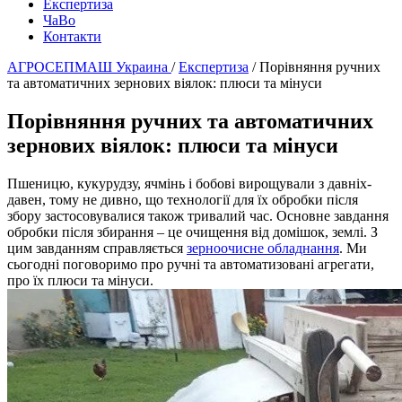
Експертиза
ЧаВо
Контакти
АГРОСЕПМАШ Украина
/
Експертиза
/
Порівняння ручних
та автоматичних зернових віялок: плюси та мінуси
Порівняння ручних та автоматичних
зернових віялок: плюси та мінуси
Пшеницю, кукурудзу, ячмінь і бобові вирощували з давніх-
давен, тому не дивно, що технології для їх обробки після
збору застосовувалися також тривалий час. Основне завдання
обробки після збирання – це очищення від домішок, землі. З
цим завданням справляється
зерноочисне обладнання
. Ми
сьогодні поговоримо про ручні та автоматизовані агрегати,
про їх плюси та мінуси.