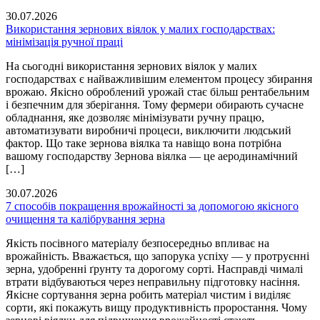
30.07.2026
Використання зернових віялок у малих господарствах:
мінімізація ручної праці
На сьогодні використання зернових віялок у малих
господарствах є найважливішим елементом процесу збирання
врожаю. Якісно оброблений урожай стає більш рентабельним
і безпечним для зберігання. Тому фермери обирають сучасне
обладнання, яке дозволяє мінімізувати ручну працю,
автоматизувати виробничі процеси, виключити людський
фактор. Що таке зернова віялка та навіщо вона потрібна
вашому господарству Зернова віялка — це аеродинамічний
[…]
30.07.2026
7 способів покращення врожайності за допомогою якісного
очищення та калібрування зерна
Якість посівного матеріалу безпосередньо впливає на
врожайність. Вважається, що запорука успіху — у протруєнні
зерна, удобренні ґрунту та дорогому сорті. Насправді чималі
втрати відбуваються через неправильну підготовку насіння.
Якісне сортування зерна робить матеріал чистим і виділяє
сорти, які покажуть вищу продуктивність проростання. Чому