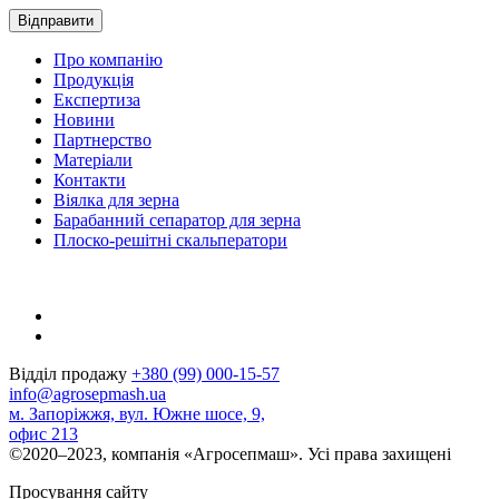
Про компанію
Продукція
Експертиза
Новини
Партнерство
Матеріали
Контакти
Віялка для зерна
Барабанний сепаратор для зерна
Плоско-решітні скальператори
Відділ продажу
+380 (99) 000-15-57
info@agrosepmash.ua
м. Запоріжжя, вул. Южне шосе, 9,
офис 213
©2020–2023, компанія «Агросепмаш». Усі права захищені
Просування сайту