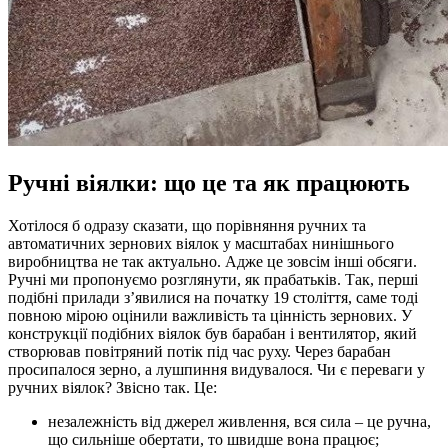
Ручні віялки: що це та як працюють
Хотілося б одразу сказати, що порівняння ручних та
автоматичних зернових віялок у масштабах нинішнього
виробництва не так актуально. Адже це зовсім інші обсяги.
Ручні ми пропонуємо розглянути, як прабатьків. Так, перші
подібні прилади з’явилися на початку 19 століття, саме тоді
повною мірою оцінили важливість та цінність зернових. У
конструкції подібних віялок був барабан і вентилятор, який
створював повітряний потік під час руху. Через барабан
просипалося зерно, а лушпиння видувалося. Чи є переваги у
ручних віялок? Звісно так. Це:
незалежність від джерел живлення, вся сила – це ручна,
що сильніше обертати, то швидше вона працює;