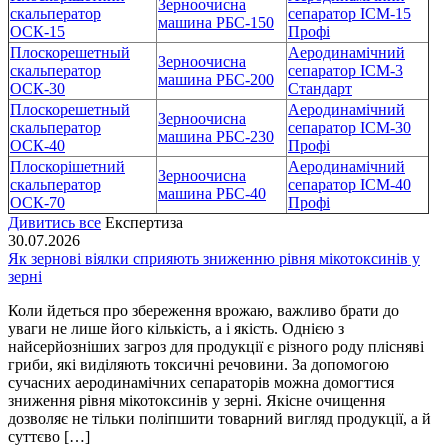
Зерноочисна
скальператор
сепаратор ІСМ-15
машина РБС-150
ОСК-15
Профі
Плоскорешетный
Аеродинамічний
Зерноочисна
скальператор
сепаратор ІСМ-3
машина РБС-200
ОСК-30
Стандарт
Плоскорешетный
Аеродинамічний
Зерноочисна
скальператор
сепаратор ІСМ-30
машина РБС-230
ОСК-40
Профі
Плоскорішетний
Аеродинамічний
Зерноочисна
скальператор
сепаратор ІСМ-40
машина РБС-40
ОСК-70
Профі
Дивитись все
Експертиза
30.07.2026
Як зернові віялки сприяють зниженню рівня мікотоксинів у
зерні
Коли йдеться про збереження врожаю, важливо брати до
уваги не лише його кількість, а і якість. Однією з
найсерйозніших загроз для продукції є різного роду плісняві
гриби, які виділяють токсичні речовини. За допомогою
сучасних аеродинамічних сепараторів можна домогтися
зниження рівня мікотоксинів у зерні. Якісне очищення
дозволяє не тільки поліпшити товарний вигляд продукції, а й
суттєво […]